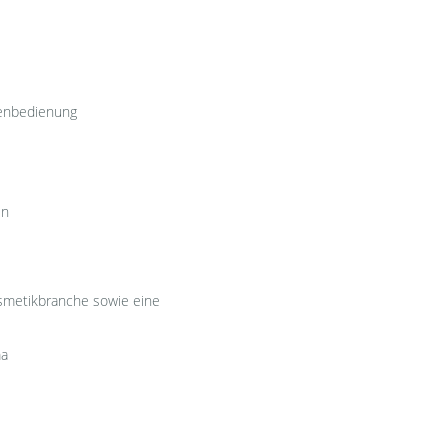
nenbedienung
en
osmetikbranche sowie eine
ma