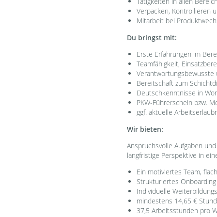
Tätigkeiten in allen Berei
Verpacken, Kontrollieren 
Mitarbeit bei Produktwec
Du bringst mit:
Erste Erfahrungen im Ber
Teamfähigkeit, Einsatzbere
Verantwortungsbewusste u
Bereitschaft zum Schichtdi
Deutschkenntnisse in Wort
PKW-Führerschein bzw. Mob
ggf. aktuelle Arbeitserlau
Wir bieten:
Anspruchsvolle Aufgaben und 
langfristige Perspektive in 
Ein motiviertes Team, fla
Strukturiertes Onboarding
Individuelle Weiterbildun
mindestens 14,65 € Stun
37,5 Arbeitsstunden pro 