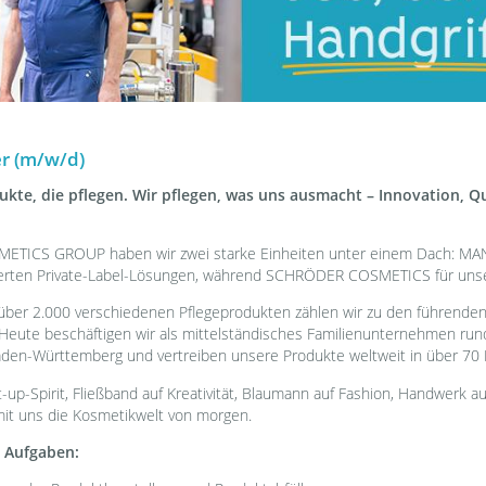
r (m/w/d)
kte, die pflegen. Wir pflegen, was uns ausmacht – Innovation, Qu
TICS GROUP haben wir zwei starke Einheiten unter einem Dach:
erten Private-Label-Lösungen, während SCHRÖDER COSMETICS für unse
 über 2.000 verschiedenen Pflegeprodukten zählen wir zu den führende
Heute beschäftigen wir als mittelständisches Familienunternehmen run
aden-Württemberg und vertreiben unsere Produkte weltweit in über 70 
art-up-Spirit, Fließband auf Kreativität, Blaumann auf Fashion, Handwerk a
it uns die Kosmetikwelt von morgen.
e Aufgaben: