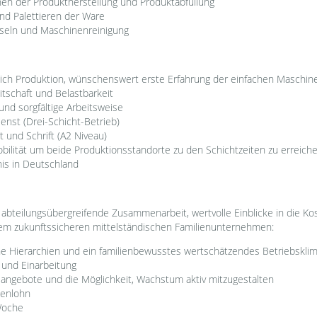
chen der Produktherstellung und Produktabfüllung
und Palettieren der Ware
hseln und Maschinenreinigung
eich Produktion, wünschenswert erste Erfahrung der einfachen Maschi
itschaft und Belastbarkeit
nd sorgfältige Arbeitsweise
enst (Drei-Schicht-Betrieb)
 und Schrift (A2 Niveau)
ilität um beide Produktionsstandorte zu den Schichtzeiten zu erreich
bnis in Deutschland
abteilungsübergreifende Zusammenarbeit, wertvolle Einblicke in die K
einem zukunftssicheren mittelständischen Familienunternehmen:
che Hierarchien und ein familienbewusstes wertschätzendes Betriebskli
 und Einarbeitung
gsangebote und die Möglichkeit, Wachstum aktiv mitzugestalten
denlohn
Woche