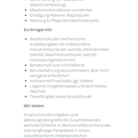
(Maschinenleistung)
Maschinenkorrekturen vornehmen
Erledigung kleinerer Reparaturen
Wartung & Pflege des Maschinenparks
Du bringst mit:
Basisberufe aller mechanischer
Ausbildungsberufe insbesondere
Industriemechaniker (w/m/d), Mechatroniker
(w/m/d), Maschinenschlosser (w/m/d)
(Verpackungsmaschinen)
Bereitschaft zum Schichtdienst
Berufserfahrung wünschenswert, aber nicht
zwingend erforderlich
Vertraut mit Pneumatik, ggf. Elektrik
Logische Vorgehensweise und technisches
Geschick
Teamfähigkeit sowie Einsatzfreude
Wir bieten:
Anspruchsvolle Aufgaben und
abteilungsübergreifende Zusammenarbeit,
wertvolle Einblicke in die Kosmetikbranche sowie
eine langfristige Perspektive in einem
zukunftssicheren mittelständischen