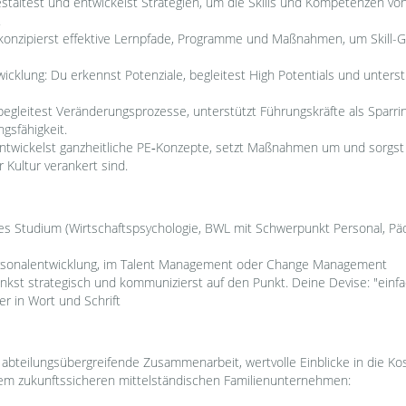
taltest und entwickelst Strategien, um die Skills und Kompetenzen von
.
u konzipierst effektive Lernpfade, Programme und Maßnahmen, um Skill-Ga
twicklung: Du erkennst Potenziale, begleitest High Potentials und unterst
leitest Veränderungsprozesse, unterstützt Führungskräfte als Sparrin
gsfähigkeit.
ntwickelst ganzheitliche PE‑Konzepte, setzt Maßnahmen um und sorgst
 Kultur verankert sind.
es Studium (Wirtschaftspsychologie, BWL mit Schwerpunkt Personal, Päd
ersonalentwicklung, im Talent Management oder Change Management
denkst strategisch und kommunizierst auf den Punkt. Deine Devise: "ein
r in Wort und Schrift
abteilungsübergreifende Zusammenarbeit, wertvolle Einblicke in die K
einem zukunftssicheren mittelständischen Familienunternehmen: