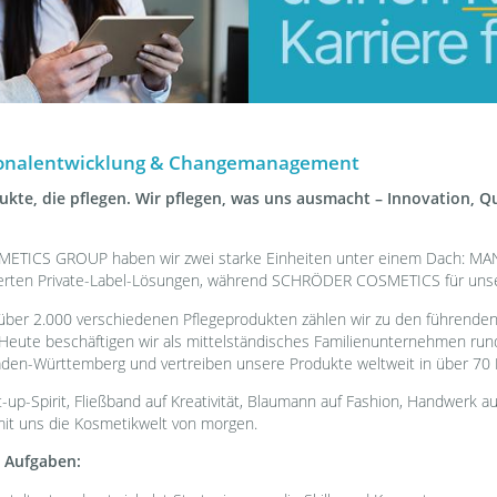
sonalentwicklung & Changemanagement
kte, die pflegen. Wir pflegen, was uns ausmacht – Innovation, Qu
TICS GROUP haben wir zwei starke Einheiten unter einem Dach:
erten Private-Label-Lösungen, während SCHRÖDER COSMETICS für unse
 über 2.000 verschiedenen Pflegeprodukten zählen wir zu den führende
Heute beschäftigen wir als mittelständisches Familienunternehmen run
aden-Württemberg und vertreiben unsere Produkte weltweit in über 70 
art-up-Spirit, Fließband auf Kreativität, Blaumann auf Fashion, Handwerk a
mit uns die Kosmetikwelt von morgen.
e Aufgaben: