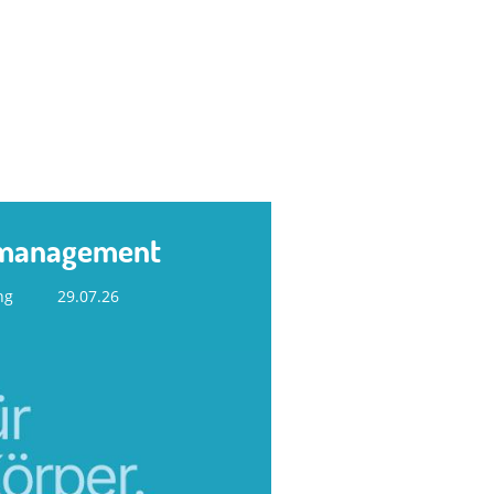
emanagement
ng
29.07.26