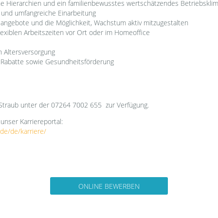
che Hierarchien und ein familienbewusstes wertschätzendes Betriebskli
 und umfangreiche Einarbeitung
gsangebote und die Möglichkeit, Wachstum aktiv mitzugestalten
lexiblen Arbeitszeiten vor Ort oder im Homeoffice
n Altersversorgung
 Rabatte sowie Gesundheitsförderung
 Straub unter der 07264 7002 655 zur Verfügung.
 unser Karriereportal:
de/de/karriere/
ONLINE BEWERBEN