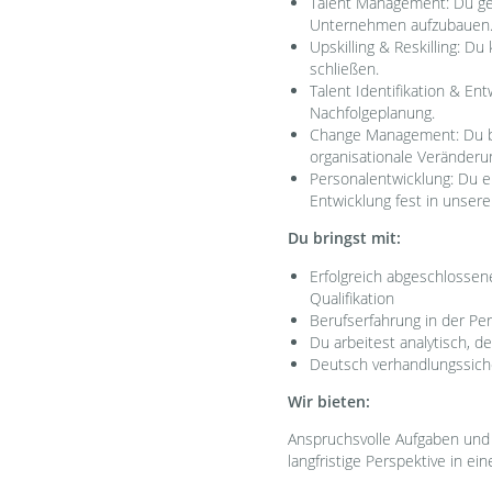
Talent Management: Du ges
Unternehmen aufzubauen
Upskilling & Reskilling: D
schließen.
Talent Identifikation & En
Nachfolgeplanung.
Change Management: Du beg
organisationale Veränderun
Personalentwicklung: Du e
Entwicklung fest in unserer
Du bringst mit:
Erfolgreich abgeschlossen
Qualifikation
Berufserfahrung in der P
Du arbeitest analytisch, 
Deutsch verhandlungssiche
Wir bieten:
Anspruchsvolle Aufgaben und 
langfristige Perspektive in 