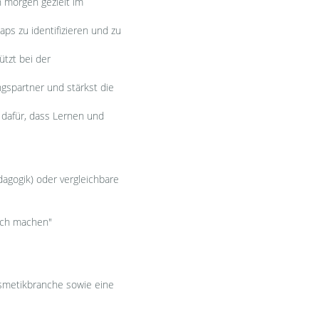
 morgen gezielt im
ps zu identifizieren und zu
ützt bei der
gspartner und stärkst die
 dafür, dass Lernen und
agogik) oder vergleichbare
fach machen"
osmetikbranche sowie eine