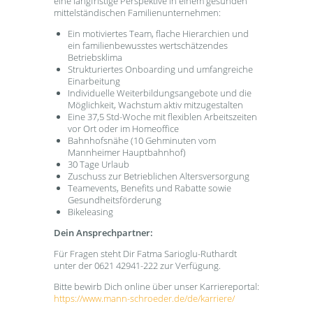
eine langfristige Perspektive in einem gesunden
mittelständischen Familienunternehmen:
Ein motiviertes Team, flache Hierarchien und
ein familienbewusstes wertschätzendes
Betriebsklima
Strukturiertes Onboarding und umfangreiche
Einarbeitung
Individuelle Weiterbildungsangebote und die
Möglichkeit, Wachstum aktiv mitzugestalten
Eine 37,5 Std-Woche mit flexiblen Arbeitszeiten
vor Ort oder im Homeoffice
Bahnhofsnähe (10 Gehminuten vom
Mannheimer Hauptbahnhof)
30 Tage Urlaub
Zuschuss zur Betrieblichen Altersversorgung
Teamevents, Benefits und Rabatte sowie
Gesundheitsförderung
Bikeleasing
Dein Ansprechpartner:
Für Fragen steht Dir Fatma Sarioglu-Ruthardt
unter der 0621 42941-222 zur Verfügung.
Bitte bewirb Dich online über unser Karriereportal:
https://www.mann-schroeder.de/de/karriere/