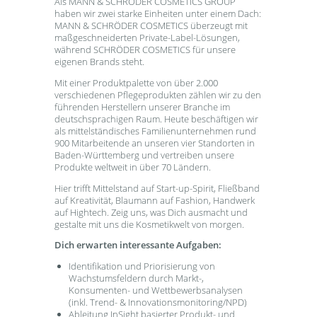
Als MANN & SCHRÖDER COSMETICS GROUP
haben wir zwei starke Einheiten unter einem Dach:
MANN & SCHRÖDER COSMETICS überzeugt mit
maßgeschneiderten Private-Label-Lösungen,
während SCHRÖDER COSMETICS für unsere
eigenen Brands steht.
Mit einer Produktpalette von über 2.000
verschiedenen Pflegeprodukten zählen wir zu den
führenden Herstellern unserer Branche im
deutschsprachigen Raum. Heute beschäftigen wir
als mittelständisches Familienunternehmen rund
900 Mitarbeitende an unseren vier Standorten in
Baden-Württemberg und vertreiben unsere
Produkte weltweit in über 70 Ländern.
Hier trifft Mittelstand auf Start-up-Spirit, Fließband
auf Kreativität, Blaumann auf Fashion, Handwerk
auf Hightech. Zeig uns, was Dich ausmacht und
gestalte mit uns die Kosmetikwelt von morgen.
Dich erwarten interessante Aufgaben:
Identifikation und Priorisierung von
Wachstumsfeldern durch Markt-,
Konsumenten- und Wettbewerbsanalysen
(inkl. Trend- & Innovationsmonitoring/NPD)
Ableitung InSight basierter Produkt- und