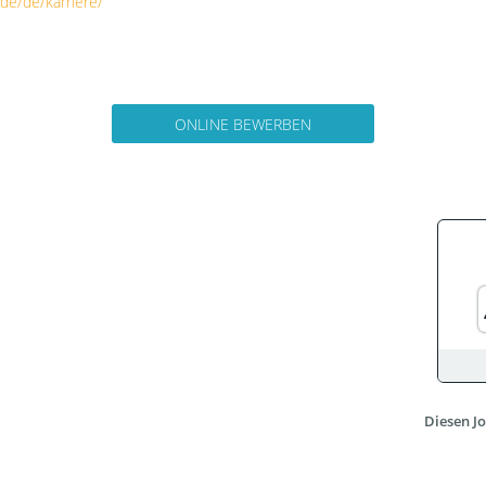
de/de/karriere/
ONLINE BEWERBEN
Diesen Jo