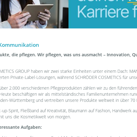
 Kommunikation
kte, die pflegen. Wir pflegen, was uns ausmacht – Innovation, Qu
TICS GROUP haben wir zwei starke Einheiten unter einem Dach:
erten Private-Label-Lösungen, während SCHRÖDER COSMETICS für unse
 über 2.000 verschiedenen Pflegeprodukten zählen wir zu den führende
Heute beschäftigen wir als mittelständisches Familienunternehmen run
aden-Württemberg und vertreiben unsere Produkte weltweit in über 70 
art-up-Spirit, Fließband auf Kreativität, Blaumann auf Fashion, Handwerk a
it uns die Kosmetikwelt von morgen.
teressante Aufgaben: