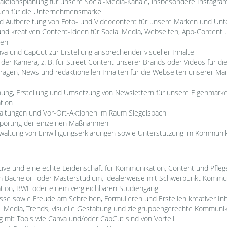
aktionsplanung für unsere Social-Media-Kanäle, insbesondere Instagram
uch für die Unternehmensmarke
und Aufbereitung von Foto- und Videocontent für unsere Marken und U
und kreativen Content-Ideen für Social Media, Webseiten, App-Content 
men
va und CapCut zur Erstellung ansprechender visueller Inhalte
 der Kamera, z. B. für Street Content unserer Brands oder Videos für d
trägen, News und redaktionellen Inhalten für die Webseiten unserer Ma
nung, Erstellung und Umsetzung von Newslettern für unsere Eigenmarke
tion
taltungen und Vor-Ort-Aktionen im Raum Siegelsbach
porting der einzelnen Maßnahmen
waltung von Einwilligungserklärungen sowie Unterstützung im Kommuni
iative und eine echte Leidenschaft für Kommunikation, Content und Pfle
m Bachelor- oder Masterstudium, idealerweise mit Schwerpunkt Kommun
on, BWL oder einem vergleichbaren Studiengang
se sowie Freude am Schreiben, Formulieren und Erstellen kreativer Inh
al Media, Trends, visuelle Gestaltung und zielgruppengerechte Kommuni
 mit Tools wie Canva und/oder CapCut sind von Vorteil