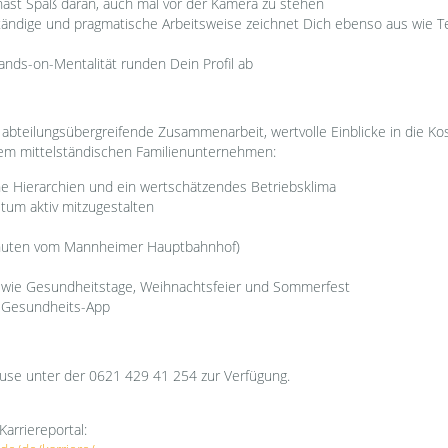
 hast Spaß daran, auch mal vor der Kamera zu stehen
tständige und pragmatische Arbeitsweise zeichnet Dich ebenso aus wie 
ands-on-Mentalität runden Dein Profil ab
abteilungsübergreifende Zusammenarbeit, wertvolle Einblicke in die K
einem mittelständischen Familienunternehmen:
che Hierarchien und ein wertschätzendes Betriebsklima
tum aktiv mitzugestalten
nuten vom Mannheimer Hauptbahnhof)
ie Gesundheitstage, Weihnachtsfeier und Sommerfest
& Gesundheits-App
euse unter der 0621 429 41 254 zur Verfügung.
Karriereportal: