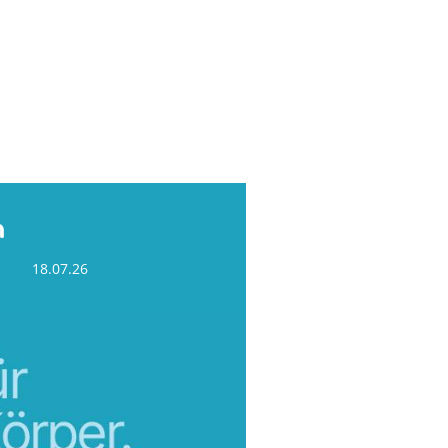
n
18.07.26