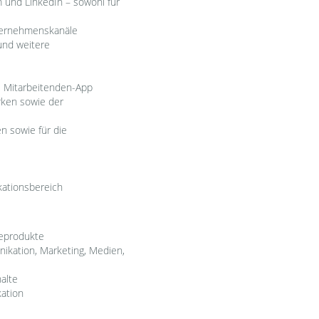
 und LinkedIn – sowohl für
nternehmenskanäle
und weitere
ie Mitarbeitenden-App
rken sowie der
n sowie für die
kationsbereich
geprodukte
ikation, Marketing, Medien,
alte
kation