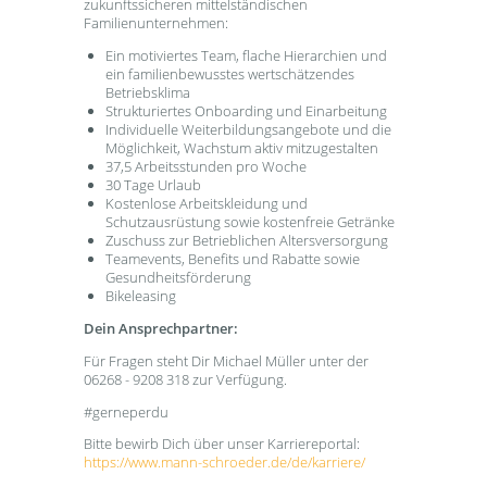
zukunftssicheren mittelständischen
Familienunternehmen:
Ein motiviertes Team, flache Hierarchien und
ein familienbewusstes wertschätzendes
Betriebsklima
Strukturiertes Onboarding und Einarbeitung
Individuelle Weiterbildungsangebote und die
Möglichkeit, Wachstum aktiv mitzugestalten
37,5 Arbeitsstunden pro Woche
30 Tage Urlaub
Kostenlose Arbeitskleidung und
Schutzausrüstung sowie kostenfreie Getränke
Zuschuss zur Betrieblichen Altersversorgung
Teamevents, Benefits und Rabatte sowie
Gesundheitsförderung
Bikeleasing
Dein Ansprechpartner:
Für Fragen steht Dir Michael Müller unter der
06268 - 9208 318 zur Verfügung.
#gerneperdu
Bitte bewirb Dich über unser Karriereportal:
https://www.mann-schroeder.de/de/karriere/