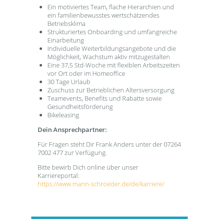
Ein motiviertes Team, flache Hierarchien und
ein familienbewusstes wertschätzendes
Betriebsklima
Strukturiertes Onboarding und umfangreiche
Einarbeitung
Individuelle Weiterbildungsangebote und die
Möglichkeit, Wachstum aktiv mitzugestalten
Eine 37,5 Std-Woche mit flexiblen Arbeitszeiten
vor Ort oder im Homeoffice
30 Tage Urlaub
Zuschuss zur Betrieblichen Altersversorgung
Teamevents, Benefits und Rabatte sowie
Gesundheitsförderung
Bikeleasing
Dein Ansprechpartner:
Für Fragen steht Dir Frank Anders unter der 07264
7002 477 zur Verfügung.
Bitte bewirb Dich online über unser
Karriereportal:
https://www.mann-schroeder.de/de/karriere/