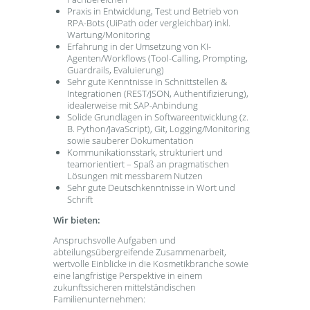
Praxis in Entwicklung, Test und Betrieb von
RPA-Bots (UiPath oder vergleichbar) inkl.
Wartung/Monitoring
Erfahrung in der Umsetzung von KI-
Agenten/Workflows (Tool-Calling, Prompting,
Guardrails, Evaluierung)
Sehr gute Kenntnisse in Schnittstellen &
Integrationen (REST/JSON, Authentifizierung),
idealerweise mit SAP-Anbindung
Solide Grundlagen in Softwareentwicklung (z.
B. Python/JavaScript), Git, Logging/Monitoring
sowie sauberer Dokumentation
Kommunikationsstark, strukturiert und
teamorientiert – Spaß an pragmatischen
Lösungen mit messbarem Nutzen
Sehr gute Deutschkenntnisse in Wort und
Schrift
Wir bieten:
Anspruchsvolle Aufgaben und
abteilungsübergreifende Zusammenarbeit,
wertvolle Einblicke in die Kosmetikbranche sowie
eine langfristige Perspektive in einem
zukunftssicheren mittelständischen
Familienunternehmen: