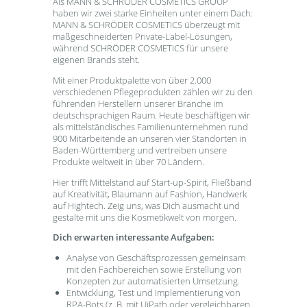
Als MANN & SCHRÖDER COSMETICS GROUP
haben wir zwei starke Einheiten unter einem Dach:
MANN & SCHRÖDER COSMETICS überzeugt mit
maßgeschneiderten Private-Label-Lösungen,
während SCHRÖDER COSMETICS für unsere
eigenen Brands steht.
Mit einer Produktpalette von über 2.000
verschiedenen Pflegeprodukten zählen wir zu den
führenden Herstellern unserer Branche im
deutschsprachigen Raum. Heute beschäftigen wir
als mittelständisches Familienunternehmen rund
900 Mitarbeitende an unseren vier Standorten in
Baden-Württemberg und vertreiben unsere
Produkte weltweit in über 70 Ländern.
Hier trifft Mittelstand auf Start-up-Spirit, Fließband
auf Kreativität, Blaumann auf Fashion, Handwerk
auf Hightech. Zeig uns, was Dich ausmacht und
gestalte mit uns die Kosmetikwelt von morgen.
Dich erwarten interessante Aufgaben:
Analyse von Geschäftsprozessen gemeinsam
mit den Fachbereichen sowie Erstellung von
Konzepten zur automatisierten Umsetzung.
Entwicklung, Test und Implementierung von
RPA-Bots (z. B. mit UiPath oder vergleichbaren